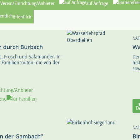
Verein/Einrichtung/Anbieter
auf Anfrage
öffentlich
NAT
n durch Burbach
Wa
, Frosch und Salamander. In
Der
-Familienrouten, die von der
his
sow
D
NAT
In der Gambach“
Bi