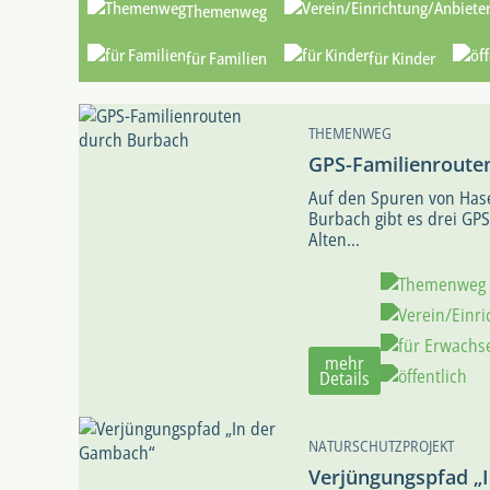
Themenweg
für Familien
für Kinder
THEMENWEG
GPS-Familienroute
Auf den Spuren von Hase
Burbach gibt es drei GPS
Alten...
mehr
Details
NATURSCHUTZPROJEKT
Verjüngungspfad „