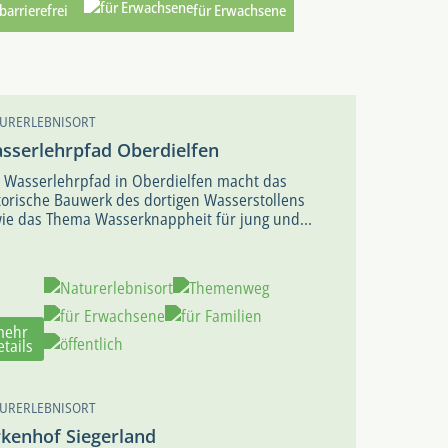
barrierefrei
für Erwachsene
URERLEBNISORT
sserlehrpfad Oberdielfen
 Wasserlehrpfad in Oberdielfen macht das
torische Bauwerk des dortigen Wasserstollens
ie das Thema Wasserknappheit für jung und...
mehr
etails
URERLEBNISORT
rkenhof Siegerland