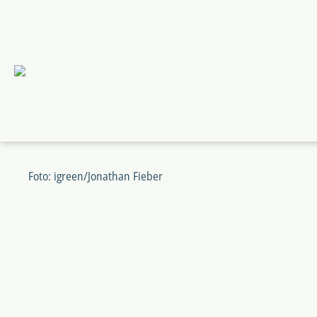
Zum
Zum
Hauptmenü
Hauptinhalt
springen
springen
Foto: igreen/Jonathan Fieber