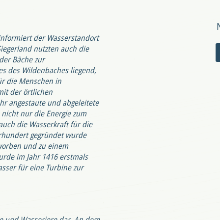
informiert der Wasserstandort
iegerland nutzten auch die
der Bäche zur
es des Wildenbaches liegend,
ür die Menschen in
it der örtlichen
hr angestaute und abgeleitete
nicht nur die Energie zum
uch die Wasserkraft für die
ahrhundert gegründet wurde
rworben und zu einem
rde im Jahr 1416 erstmals
sser für eine Turbine zur
he und Wasseriere dar. An dem