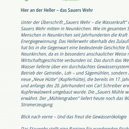
Hier an der Heller – das Sauers Wehr
Unter der Überschrift „Sauers Wehr – die Wasserkraft“ 
Sauers Wehr mitten in Neunkirchen. Wie im gesamten S
Menschen in Neunkirchen seit Jahrhunderten die Kraft 
Energiegewinnung. Das Hellerwehr oberhalb des Zulauf
hat bis in die Gegenwart eine bedeutende Geschichte f
Neunkirchen, da es in besonders anschaulicher Weise m
Wirtschaftsgeschichte verbunden ist. Das durch das We
Wasser lieferte über ein durchdachtes Gewässersystem 
Betrieb der Getreide-, Loh – und Sägemühlen, sondern a
neue „Neue Hütte“ (Kupferhütte), die bereits im 17. J
und anfangs des 20. Jahrhundert von Carl Schreiber e
Kupferwalzwerk umgebaut wurde. Die „Sauers Mühle wu
erwähnt. Der „Mühlengraben“ liefert heute noch das Wa
Stromerzeugung.
Blick nach vorne – Und das freut die Gewässerökologie
Das Stauwehr stellt eine Barriere für wandernden Fisc