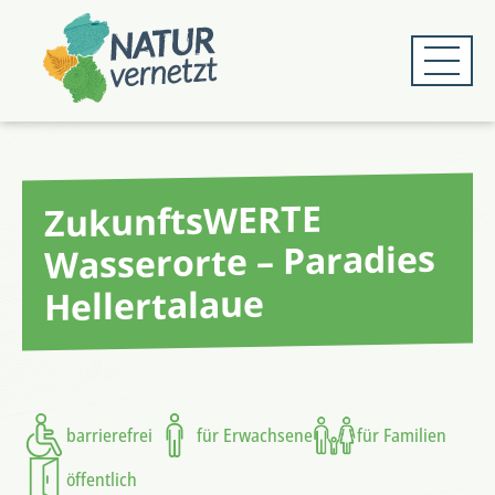
Zum
Zum
Hauptmenü
Hauptinhalt
springen
springen
ZukunftsWERTE
Wasserorte – Paradies
Hellertalaue
barrierefrei
für Erwachsene
für Familien
öffentlich