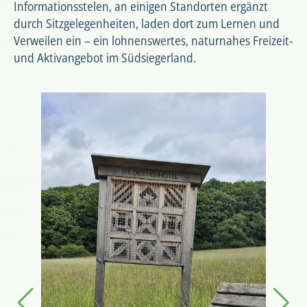
Informationsstelen, an einigen Standorten ergänzt
durch Sitzgelegenheiten, laden dort zum Lernen und
Verweilen ein – ein lohnenswertes, naturnahes Freizeit-
und Aktivangebot im Südsiegerland.
Foto: Sonja Bottenberg
Foto: Sonja Bottenberg
Foto: Sonja Bottenberg
Foto: Sonja Bottenberg
Foto: Sonja Bottenberg
Foto: Sonja Bottenberg