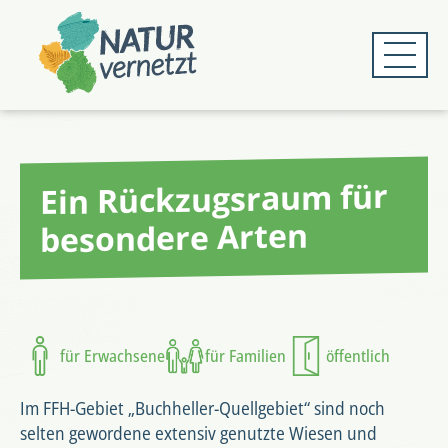
Zum
Zum
Hauptmenü
Hauptinhalt
springen
springen
Ein Rückzugsraum für
besondere Arten
für Erwachsene
für Familien
öffentlich
Im FFH-Gebiet „Buchheller-Quellgebiet“ sind noch
selten gewordene extensiv genutzte Wiesen und