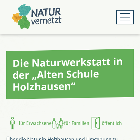
Zum
Zum
Hauptmenü
Hauptinhalt
springen
springen
Die Naturwerkstatt in
der „Alten Schule
Holzhausen“
für Erwachsene
für Familien
öffentlich
Über die Natur in Holzhausen und Umgebung zu