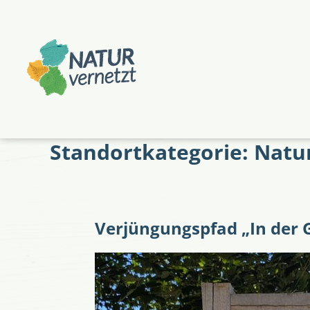
Zum
Zum
Hauptmenü
Hauptinhalt
springen
springen
Standortkategorie:
Natu
Verjüngungspfad „In der