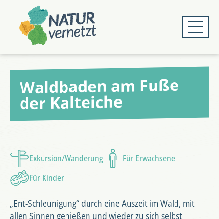
Zum
Zum
Hauptmenü
Hauptinhalt
springen
springen
Waldbaden am Fuße
der Kalteiche
Exkursion/Wanderung
Für Erwachsene
Für Kinder
„Ent-Schleunigung“ durch eine Auszeit im Wald, mit
allen Sinnen genießen und wieder zu sich selbst