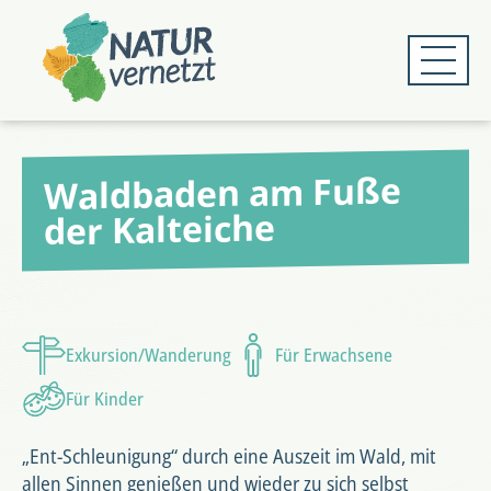
Zum
Zum
Hauptmenü
Hauptinhalt
springen
springen
Waldbaden am Fuße
der Kalteiche
Exkursion/Wanderung
Für Erwachsene
Für Kinder
„Ent-Schleunigung“ durch eine Auszeit im Wald, mit
allen Sinnen genießen und wieder zu sich selbst