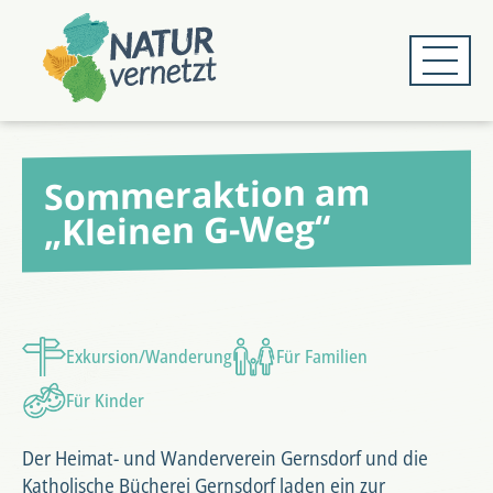
Zum
Zum
Hauptmenü
Hauptinhalt
springen
springen
Sommeraktion am
„Kleinen G-Weg“
Exkursion/Wanderung
Für Familien
Für Kinder
Der Heimat- und Wanderverein Gernsdorf und die
Katholische Bücherei Gernsdorf laden ein zur