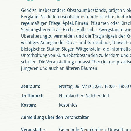
Gehölze, insbesondere Obstbaumbestände, prägen viele
Bergland. Sie liefern wohlschmeckende Früchte, bedürfe
regelmäßigen Pflege. Äpfel, Birnen, Pflaumen oder Kir
Siedlungsbereich als Hoch-, Halb- oder Zwergstamm wie
Überalterung zu vermeiden und die Tragfähigkeit der Kro
wichtiges Anliegen der Obst- und Gartenbau-, Umwelt-
Biologischen Station Siegen-Wittgenstein, die Informati
Unterhaltung von Kulturobstbeständen zu fördern und 
schulen. Die Veranstaltung umfasst Theorie und prakt
jüngeren und auch an älteren Bäumen.
Zeitraum:
Freitag, 06. März 2026, 16:00 - 18:00
Treffpunkt:
Neunkirchen-Salchendorf
Kosten:
kostenlos
Anmeldung über den Veranstalter
Veranstalter:
Gemeinde Neunkirchen, Umwelt- un