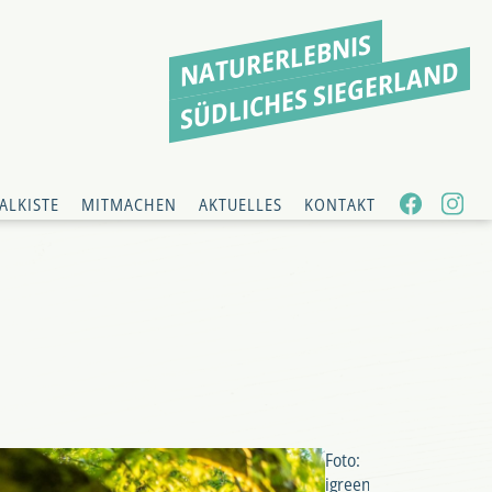
NATURERLEBNIS
SÜDLICHES SIEGERLAND
ALKISTE
MITMACHEN
AKTUELLES
KONTAKT
Foto:
igreen/Jonathan