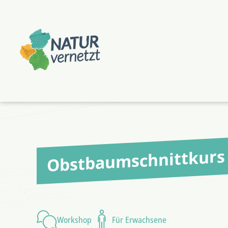
Zum
Zum
Hauptmenü
Hauptinhalt
springen
springen
Obstbaumschnittkurs
Workshop
Für Erwachsene