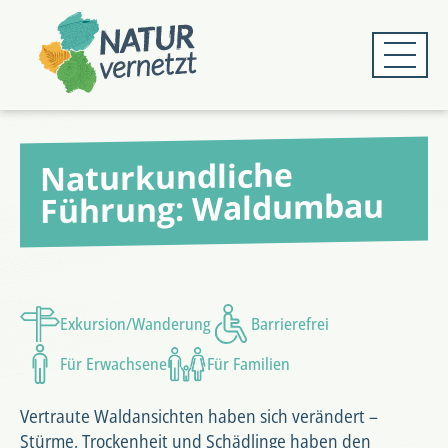
Zum
Zum
Hauptmenü
Hauptinhalt
springen
springen
Naturkundliche
Führung: Waldumbau
Exkursion/Wanderung
Barrierefrei
Für Erwachsene
Für Familien
Vertraute Waldansichten haben sich verändert –
Stürme, Trockenheit und Schädlinge haben den