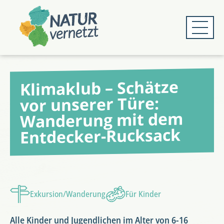
Zum
Zum
Hauptmenü
Hauptinhalt
springen
springen
Klimaklub – Schätze
vor unserer Türe:
Wanderung mit dem
Entdecker-Rucksack
Exkursion/Wanderung
Für Kinder
Alle Kinder und Jugendlichen im Alter von 6-16