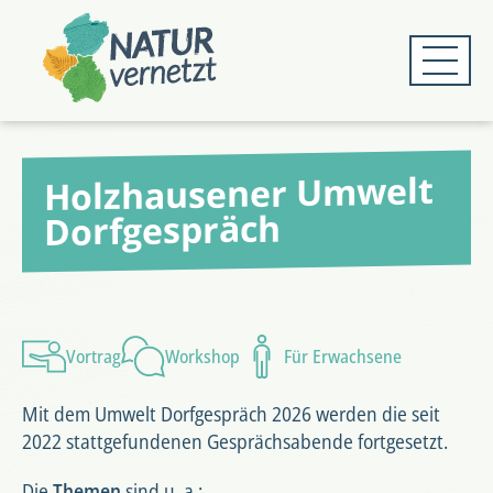
Zum
Zum
Hauptmenü
Hauptinhalt
springen
springen
Holzhausener Umwelt
Dorfgespräch
Vortrag
Workshop
Für Erwachsene
Mit dem Umwelt Dorfgespräch 2026 werden die seit
2022 stattgefundenen Gesprächsabende fortgesetzt.
Die
Themen
sind u. a.: