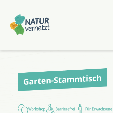
Zum
Zum
Hauptmenü
Hauptinhalt
springen
springen
Garten-Stammtisch
Workshop
Barrierefrei
Für Erwachsene