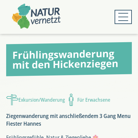
Zum
Zum
Hauptmenü
Hauptinhalt
springen
springen
Frühlingswanderung
mit den Hickenziegen
Exkursion/Wanderung
Für Erwachsene
Ziegenwanderung mit anschließendem 3 Gang Menu
Fiester Hannes
Frühlingsgefühle, Natur & Ziegenliebe