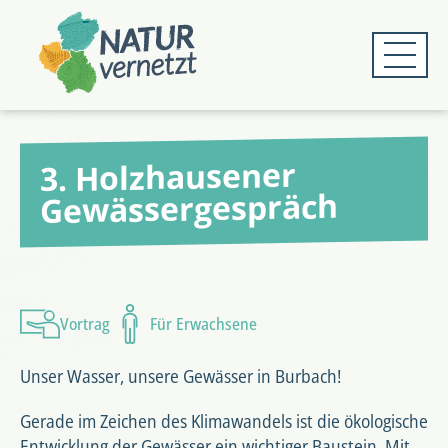
Zum
Zum
Hauptmenü
Hauptinhalt
springen
springen
3. Holzhausener
Gewässergespräch
Vortrag
Für Erwachsene
Unser Wasser, unsere Gewässer in Burbach!
Gerade im Zeichen des Klimawandels ist die ökologische
Entwicklung der Gewässer ein wichtiger Baustein. Mit