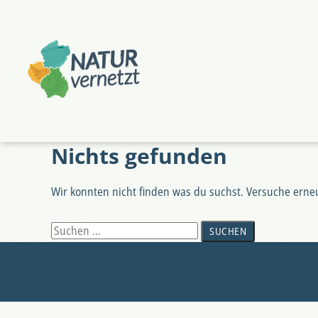
Zum
Zum
Hauptmenü
Hauptinhalt
springen
springen
Nichts gefunden
Wir konnten nicht finden was du suchst. Versuche erne
Suchen
nach: